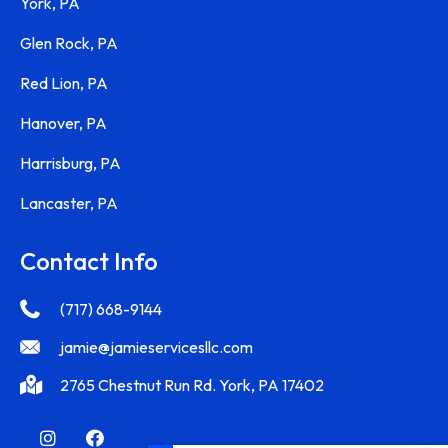
York, PA
Glen Rock, PA
Red Lion, PA
Hanover, PA
Harrisburg, PA
Lancaster, PA
Contact Info
(717) 668-9144
jamie@jamieservicesllc.com
2765 Chestnut Run Rd. York, PA 17402