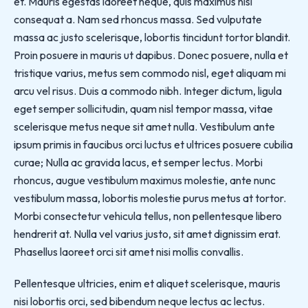
et. Mauris egestas laoreet neque, quis maximus nisl
consequat a. Nam sed rhoncus massa. Sed vulputate
massa ac justo scelerisque, lobortis tincidunt tortor blandit.
Proin posuere in mauris ut dapibus. Donec posuere, nulla et
tristique varius, metus sem commodo nisl, eget aliquam mi
arcu vel risus. Duis a commodo nibh. Integer dictum, ligula
eget semper sollicitudin, quam nisl tempor massa, vitae
scelerisque metus neque sit amet nulla. Vestibulum ante
ipsum primis in faucibus orci luctus et ultrices posuere cubilia
curae; Nulla ac gravida lacus, et semper lectus. Morbi
rhoncus, augue vestibulum maximus molestie, ante nunc
vestibulum massa, lobortis molestie purus metus at tortor.
Morbi consectetur vehicula tellus, non pellentesque libero
hendrerit at. Nulla vel varius justo, sit amet dignissim erat.
Phasellus laoreet orci sit amet nisi mollis convallis.
Pellentesque ultricies, enim et aliquet scelerisque, mauris
nisi lobortis orci, sed bibendum neque lectus ac lectus.